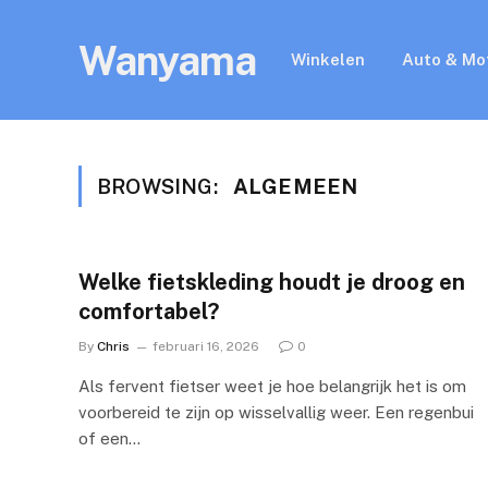
Wanyama
Winkelen
Auto & Mo
BROWSING:
ALGEMEEN
Welke fietskleding houdt je droog en
comfortabel?
By
Chris
februari 16, 2026
0
Als fervent fietser weet je hoe belangrijk het is om
voorbereid te zijn op wisselvallig weer. Een regenbui
of een…