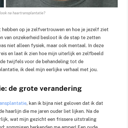
look na haartransplantatie?
 hebben op je zelfvertrouwen en hoe je jezelf ziet
ren van onzekerheid besloot ik de stap te zetten
as niet alleen fysiek, maar ook mentaal. In deze
is en laat ik zien hoe mijn uiterlijk en zelfbeeld
de twijfels voor de behandeling tot de
antatie, ik deel mijn eerlijke verhaal met jou.
ie: de grote verandering
ransplantatie
, kan ik bijna niet geloven dat ik dat
 haarlijn die me jaren ouder liet lijken. Na de
lijk, wat mijn gezicht een frissere uitstraling
asd; sommigen herkenden me amper! Een oude