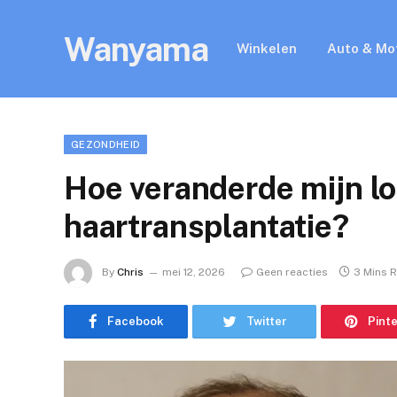
Wanyama
Winkelen
Auto & Mo
GEZONDHEID
Hoe veranderde mijn l
haartransplantatie?
By
Chris
mei 12, 2026
Geen reacties
3 Mins 
Facebook
Twitter
Pint