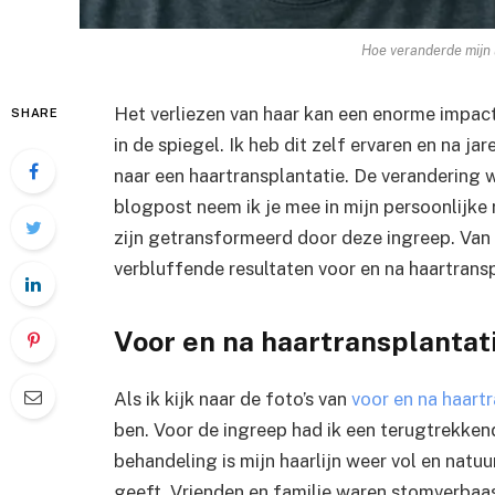
Hoe veranderde mijn 
Het verliezen van haar kan een enorme impact
SHARE
in de spiegel. Ik heb dit zelf ervaren en na ja
naar een haartransplantatie. De verandering w
blogpost neem ik je mee in mijn persoonlijke re
zijn getransformeerd door deze ingreep. Van 
verbluffende resultaten voor en na haartranspl
Voor en na haartransplantat
Als ik kijk naar de foto’s van
voor en na haart
ben. Voor de ingreep had ik een terugtrekkende
behandeling is mijn haarlijn weer vol en natuur
geeft. Vrienden en familie waren stomverba