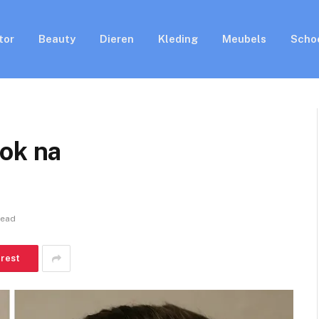
tor
Beauty
Dieren
Kleding
Meubels
Scho
ook na
Read
erest